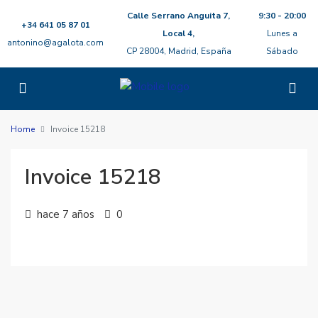
Calle Serrano Anguita 7,
9:30 - 20:00
+34 641 05 87 01
Local 4,
Lunes a
antonino@agalota.com
CP 28004, Madrid, España
Sábado
Home
Invoice 15218
Invoice 15218
hace 7 años
0