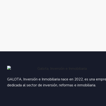
#Inmobiliaria #Inversiones #Tips #Compra
#Agentesinmobiliarios #Confianza
#Casa #Pisos #España #Madrid
#Responsabilidad
#Alquiles #Venta #Pisos #Propiedades #Hogar
#Agentesinmobiliarios #Confianza
#Responsabilidad
#Casa #Pisos #España #Madrid
#Responsabilidad
#Agentesinmobiliarios #Confianza
#Responsabilidad
GALOTA, Inversión e Inmobiliaria nace en 2022, es una empr
dedicada al sector de inversión, reformas e inmobiliaria.