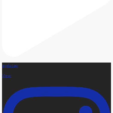
agalotap
View