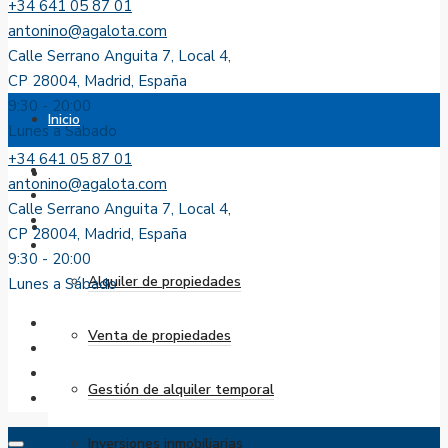
+34 641 05 87 01
antonino@agalota.com
Calle Serrano Anguita 7, Local 4,
CP 28004, Madrid, España
9:30 - 20:00
Inicio
Lunes a Sábado
+34 641 05 87 01
Sobre nosotros
antonino@agalota.com
Calle Serrano Anguita 7, Local 4,
Servicios
CP 28004, Madrid, España
9:30 - 20:00
Alquiler de propiedades
Lunes a Sábado
Venta de propiedades
Gestión de alquiler temporal
Inversiones inmobiliarias