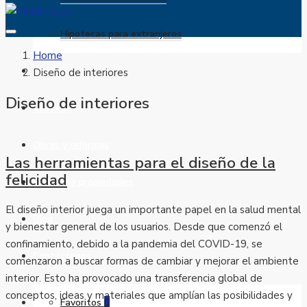
Hipotecas para extranjeros
Home
Alquilar
Diseño de interiores
Diseño de interiores
Comprar
Obras y reformas
Las herramientas para el diseño de la
felicidad
Todas las propiedades
El diseño interior juega un importante papel en la salud mental
Blog
y bienestar general de los usuarios. Desde que comenzó el
confinamiento, debido a la pandemia del COVID-19, se
Contáctenos
comenzaron a buscar formas de cambiar y mejorar el ambiente
interior. Esto ha provocado una transferencia global de
conceptos, ideas y materiales que amplían las posibilidades y
Favoritos
0