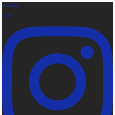
agalotap
View