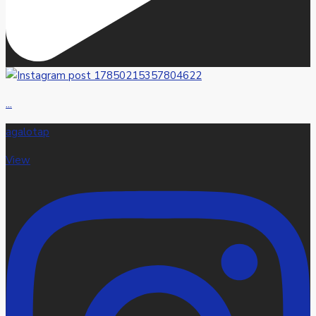
...
agalotap
View