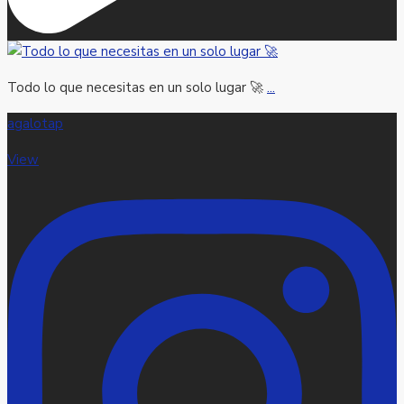
Todo lo que necesitas en un solo lugar 🚀
...
agalotap
View