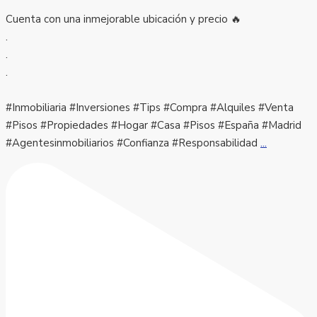
Cuenta con una inmejorable ubicación y precio 🔥
.
.
.
#Inmobiliaria #Inversiones #Tips #Compra #Alquiles #Venta
#Pisos #Propiedades #Hogar #Casa #Pisos #España #Madrid
#Agentesinmobiliarios #Confianza #Responsabilidad
...