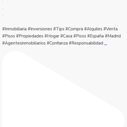
.
.
.
#Inmobiliaria #Inversiones #Tips #Compra #Alquiles #Venta
#Pisos #Propiedades #Hogar #Casa #Pisos #España #Madrid
#Agentesinmobiliarios #Confianza #Responsabilidad
...