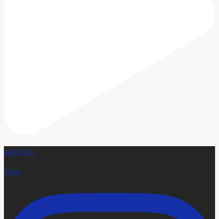
agalotap
View