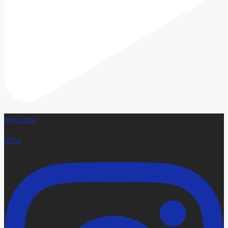
agalotap
View