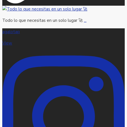
Todo lo que necesitas en un solo lugar 🚀
...
agalotap
View