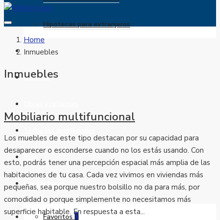
Hipotecas para extranjeros
Home
Alquilar
Inmuebles
Inmuebles
Comprar
Obras y reformas
Mobiliario multifuncional
Todas las propiedades
Los muebles de este tipo destacan por su capacidad para
desaparecer o esconderse cuando no los estás usando. Con
Blog
esto, podrás tener una percepción espacial más amplia de las
habitaciones de tu casa. Cada vez vivimos en viviendas más
Contáctenos
pequeñas, sea porque nuestro bolsillo no da para más, por
comodidad o porque simplemente no necesitamos más
superficie habitable. En respuesta a esta...
Favoritos
0