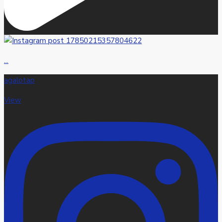
...
agalotap
View