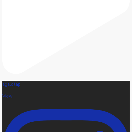
agalotap
View