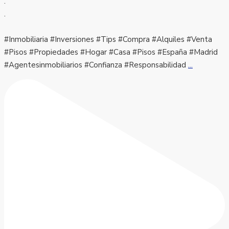
.
.
#Inmobiliaria #Inversiones #Tips #Compra #Alquiles #Venta
#Pisos #Propiedades #Hogar #Casa #Pisos #España #Madrid
#Agentesinmobiliarios #Confianza #Responsabilidad
...