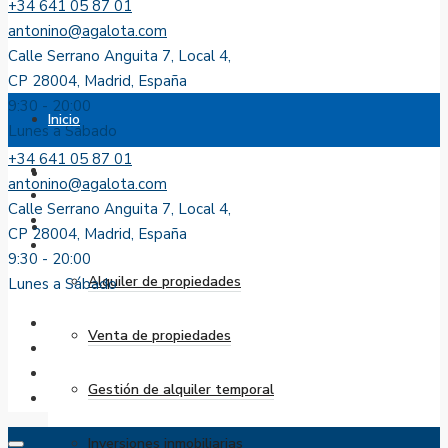
+34 641 05 87 01
antonino@agalota.com
Calle Serrano Anguita 7, Local 4,
CP 28004, Madrid, España
9:30 - 20:00
Inicio
Lunes a Sábado
+34 641 05 87 01
Sobre nosotros
antonino@agalota.com
Calle Serrano Anguita 7, Local 4,
Servicios
CP 28004, Madrid, España
9:30 - 20:00
Alquiler de propiedades
Lunes a Sábado
Venta de propiedades
Gestión de alquiler temporal
Inversiones inmobiliarias