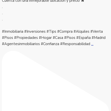
Cuenta con una inmejorable ubicación y precio 🔥
.
.
.
#Inmobiliaria #Inversiones #Tips #Compra #Alquiles #Venta
#Pisos #Propiedades #Hogar #Casa #Pisos #España #Madrid
#Agentesinmobiliarios #Confianza #Responsabilidad
...