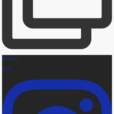
agalotap
View