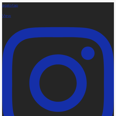
agalotap
View