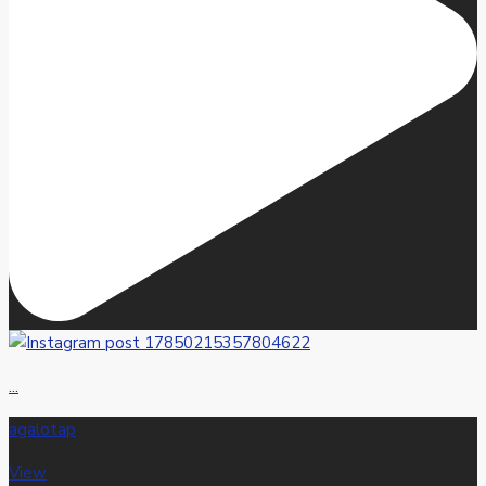
...
agalotap
View