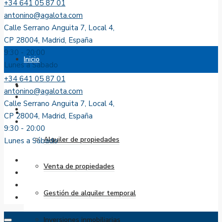
+34 641 05 87 01
antonino@agalota.com
Calle Serrano Anguita 7, Local 4,
CP 28004, Madrid, España
9:30 - 20:00
Inicio
Lunes a Sábado
+34 641 05 87 01
Sobre nosotros
antonino@agalota.com
Calle Serrano Anguita 7, Local 4,
Servicios
CP 28004, Madrid, España
9:30 - 20:00
Alquiler de propiedades
Lunes a Sábado
Venta de propiedades
Gestión de alquiler temporal
Inversiones inmobiliarias