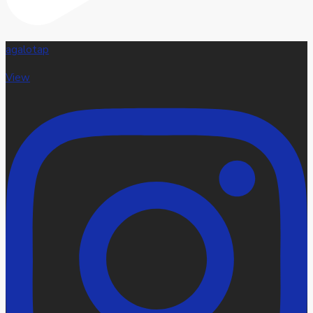
agalotap
View