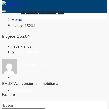
Hipotecas para extranjeros
Home
Alquilar
Invoice 15204
Invoice 15204
Comprar
hace 7 años
Obras y reformas
0
Todas las propiedades
Blog
GALOTA, Inversión e Inmobiliaria
Contáctenos
Buscar
Favoritos
0