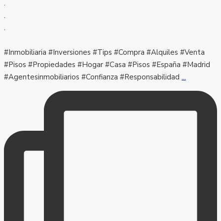
.
.
.
#Inmobiliaria #Inversiones #Tips #Compra #Alquiles #Venta
#Pisos #Propiedades #Hogar #Casa #Pisos #España #Madrid
#Agentesinmobiliarios #Confianza #Responsabilidad
...