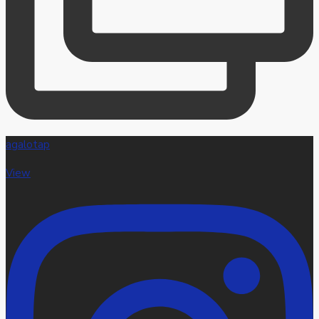
agalotap
View