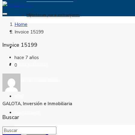
Hipotecas para extranjeros
Home
Alquilar
Invoice 15199
Invoice 15199
Comprar
hace 7 años
Obras y reformas
0
Todas las propiedades
Blog
GALOTA, Inversión e Inmobiliaria
Contáctenos
Buscar
Favoritos
0