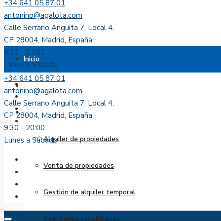
+34 641 05 87 01
antonino@agalota.com
Calle Serrano Anguita 7, Local 4,
CP 28004, Madrid, España
9:30 - 20:00
Inicio
Lunes a Sábado
+34 641 05 87 01
Sobre nosotros
antonino@agalota.com
Calle Serrano Anguita 7, Local 4,
Servicios
CP 28004, Madrid, España
9:30 - 20:00
Alquiler de propiedades
Lunes a Sábado
Venta de propiedades
Gestión de alquiler temporal
Inversiones inmobiliarias