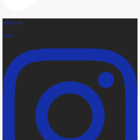
agalotap
View