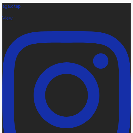
agalotap
View