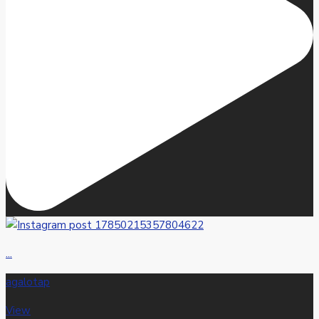
...
agalotap
View