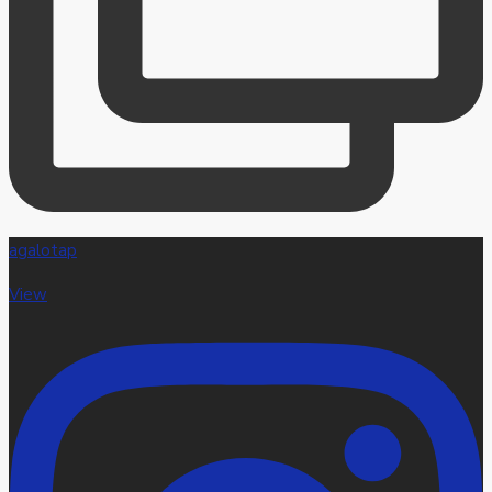
agalotap
View