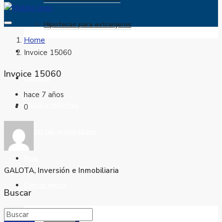
Hipotecas para extranjeros
Home
Alquilar
Invoice 15060
Invoice 15060
Comprar
hace 7 años
Obras y reformas
0
Todas las propiedades
Blog
GALOTA, Inversión e Inmobiliaria
Contáctenos
Buscar
Favoritos
0