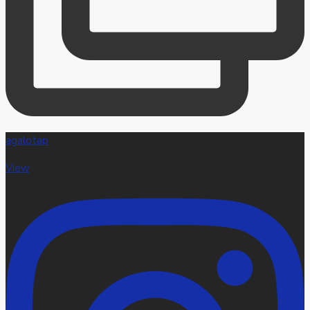
agalotap
View