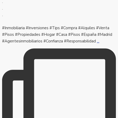
.
.
.
#Inmobiliaria #Inversiones #Tips #Compra #Alquiles #Venta
#Pisos #Propiedades #Hogar #Casa #Pisos #España #Madrid
#Agentesinmobiliarios #Confianza #Responsabilidad
...