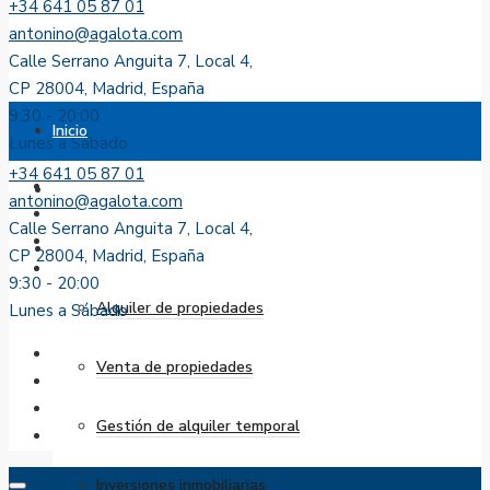
+34 641 05 87 01
antonino@agalota.com
Calle Serrano Anguita 7, Local 4,
CP 28004, Madrid, España
9:30 - 20:00
Inicio
Lunes a Sábado
+34 641 05 87 01
Sobre nosotros
antonino@agalota.com
Calle Serrano Anguita 7, Local 4,
Servicios
CP 28004, Madrid, España
9:30 - 20:00
Alquiler de propiedades
Lunes a Sábado
Venta de propiedades
Gestión de alquiler temporal
Inversiones inmobiliarias