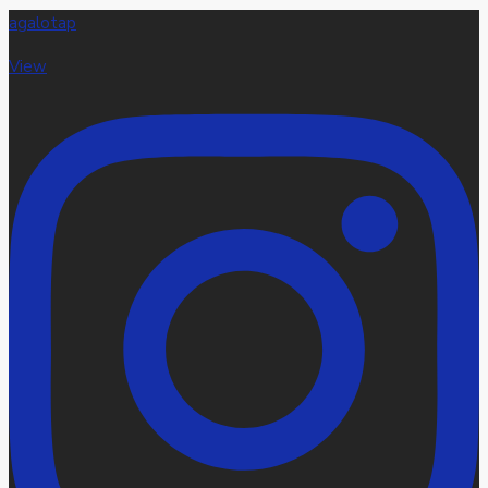
agalotap
View