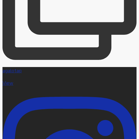
agalotap
View