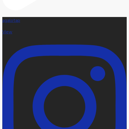
agalotap
View