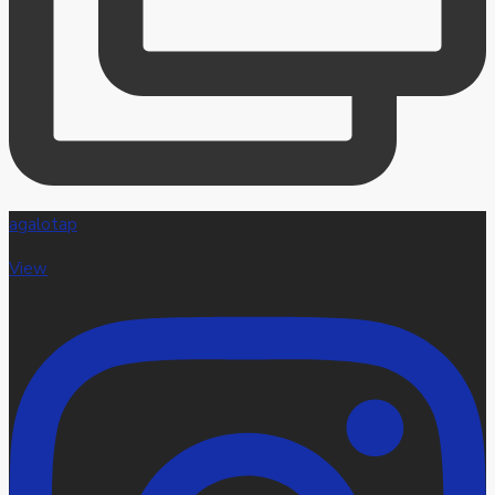
agalotap
View