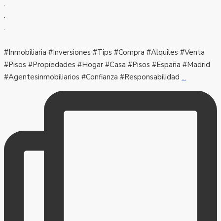
.
.
.
#Inmobiliaria #Inversiones #Tips #Compra #Alquiles #Venta
#Pisos #Propiedades #Hogar #Casa #Pisos #España #Madrid
#Agentesinmobiliarios #Confianza #Responsabilidad
...