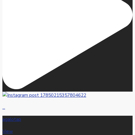
...
agalotap
View