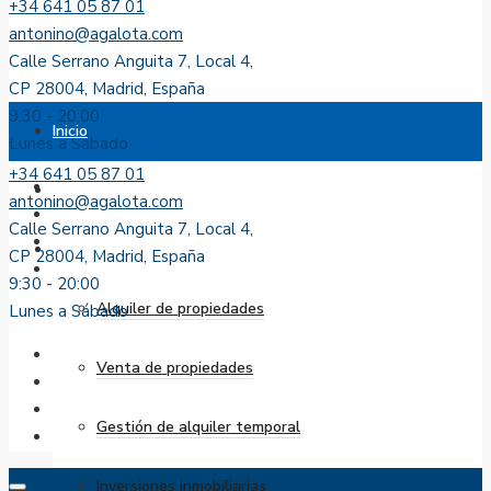
+34 641 05 87 01
antonino@agalota.com
Calle Serrano Anguita 7, Local 4,
CP 28004, Madrid, España
9:30 - 20:00
Inicio
Lunes a Sábado
+34 641 05 87 01
Sobre nosotros
antonino@agalota.com
Calle Serrano Anguita 7, Local 4,
Servicios
CP 28004, Madrid, España
9:30 - 20:00
Alquiler de propiedades
Lunes a Sábado
Venta de propiedades
Gestión de alquiler temporal
Inversiones inmobiliarias