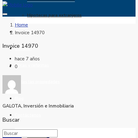
Hipotecas para extranjeros
Home
Alquilar
Invoice 14970
Invoice 14970
Comprar
hace 7 años
Obras y reformas
0
Todas las propiedades
Blog
GALOTA, Inversión e Inmobiliaria
Contáctenos
Buscar
Favoritos
0