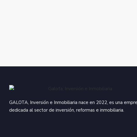
#Inmobiliaria #Inversiones #Tips #Compra
#Agentesinmobiliarios #Confianza
#Casa #Pisos #España #Madrid
#Responsabilidad
#Alquiles #Venta #Pisos #Propiedades #Hogar
#Agentesinmobiliarios #Confianza
#Responsabilidad
#Casa #Pisos #España #Madrid
#Responsabilidad
#Agentesinmobiliarios #Confianza
#Responsabilidad
GALOTA, Inversión e Inmobiliaria nace en 2022, es una empr
dedicada al sector de inversión, reformas e inmobiliaria.