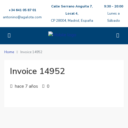
Calle Serrano Anguita 7,
9:30 - 20:00
+34 641 05 87 01
Local 4,
Lunes a
antonino@agalota.com
CP 28004, Madrid, España
Sábado
Home
Invoice 14952
Invoice 14952
hace 7 años
0