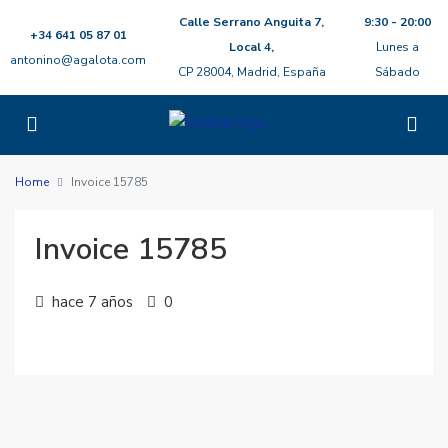
Calle Serrano Anguita 7,
9:30 - 20:00
+34 641 05 87 01
Local 4,
Lunes a
antonino@agalota.com
CP 28004, Madrid, España
Sábado
Home
Invoice 15785
Invoice 15785
hace 7 años
0