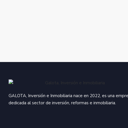
#Inmobiliaria #Inversiones #Tips #Compra
#Agentesinmobiliarios #Confianza
#Casa #Pisos #España #Madrid
#Responsabilidad
#Alquiles #Venta #Pisos #Propiedades #Hogar
#Agentesinmobiliarios #Confianza
#Responsabilidad
#Casa #Pisos #España #Madrid
#Responsabilidad
#Agentesinmobiliarios #Confianza
#Responsabilidad
GALOTA, Inversión e Inmobiliaria nace en 2022, es una empr
dedicada al sector de inversión, reformas e inmobiliaria.