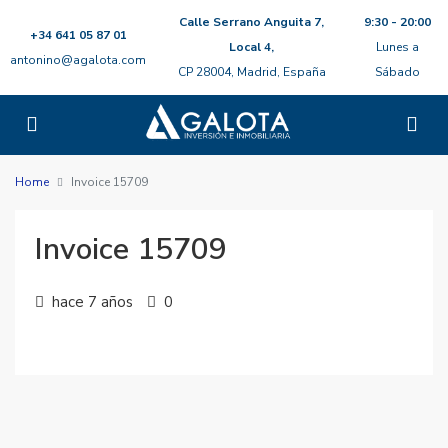
Calle Serrano Anguita 7,
9:30 - 20:00
+34 641 05 87 01
Local 4,
Lunes a
antonino@agalota.com
CP 28004, Madrid, España
Sábado
Home
Invoice 15709
Invoice 15709
hace 7 años
0