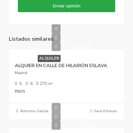
Enviar opinión
Listados similares
€6.000
ALQUILER
ALQUIER EN CALLE DE HILARIÓN ESLAVA
Madrid
5
6
270
m²
PISOS
Antonino Galota
hace 6 meses
€175.000