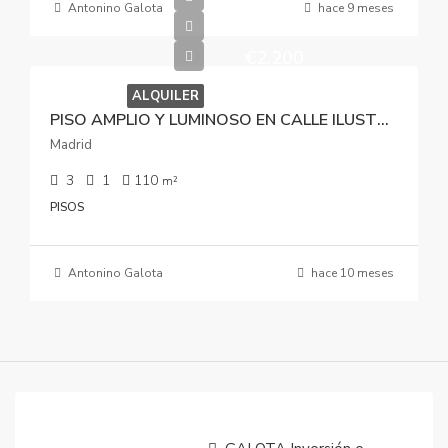
Antonino Galota
hace 9 meses
€2.200
ALQUILER
PISO AMPLIO Y LUMINOSO EN CALLE ILUSTRACIÓN
Madrid
3
1
110
m²
PISOS
Antonino Galota
hace 10 meses