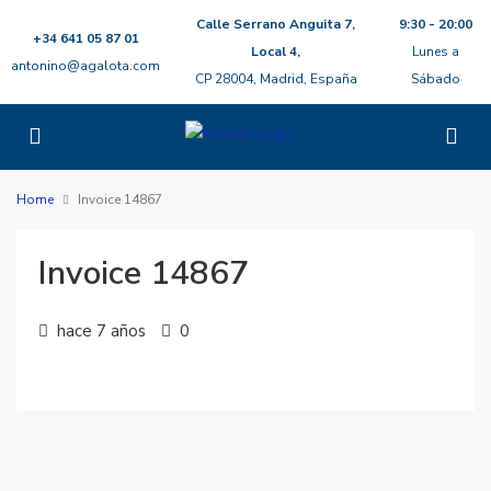
Calle Serrano Anguita 7,
9:30 - 20:00
+34 641 05 87 01
Local 4,
Lunes a
antonino@agalota.com
CP 28004, Madrid, España
Sábado
Home
Invoice 14867
Invoice 14867
hace 7 años
0