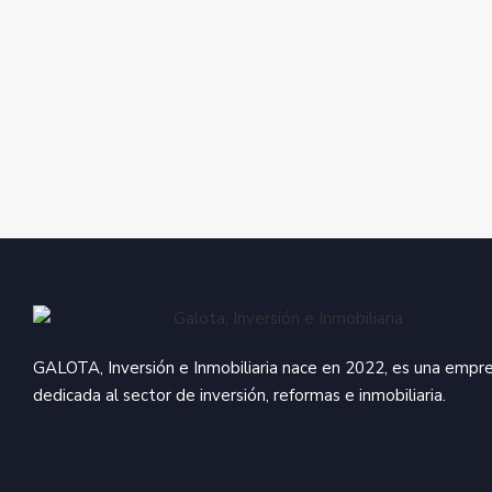
#Inmobiliaria #Inversiones #Tips #Compra
#Agentesinmobiliarios #Confianza
#Casa #Pisos #España #Madrid
#Responsabilidad
#Alquiles #Venta #Pisos #Propiedades #Hogar
#Agentesinmobiliarios #Confianza
#Responsabilidad
#Casa #Pisos #España #Madrid
#Responsabilidad
#Agentesinmobiliarios #Confianza
#Responsabilidad
GALOTA, Inversión e Inmobiliaria nace en 2022, es una empr
dedicada al sector de inversión, reformas e inmobiliaria.