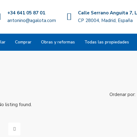
+34 641 05 87 01
Calle Serrano Anguita 7, L
antonino@agalota.com
CP 28004, Madrid, España
lar
Comprar
Obras y reformas
Todas las propiedades
Ordenar por:
o listing found.