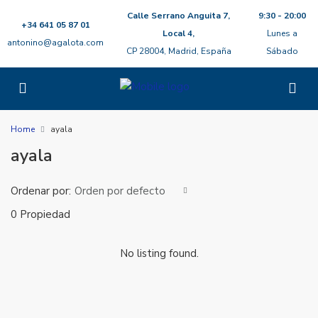
Calle Serrano Anguita 7,
9:30 - 20:00
+34 641 05 87 01
Local 4,
Lunes a
antonino@agalota.com
CP 28004, Madrid, España
Sábado
Home
ayala
ayala
Ordenar por:
Orden por defecto
0 Propiedad
No listing found.